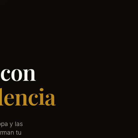
 con
lencia
pa y las
orman tu