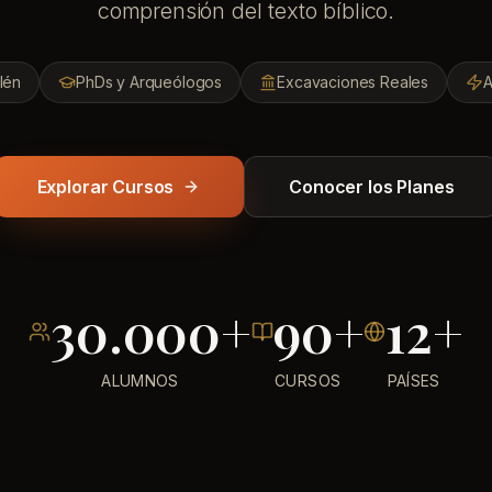
comprensión del texto bíblico.
lén
PhDs y Arqueólogos
Excavaciones Reales
A
Explorar Cursos
Conocer los Planes
30.000+
90+
12+
ALUMNOS
CURSOS
PAÍSES